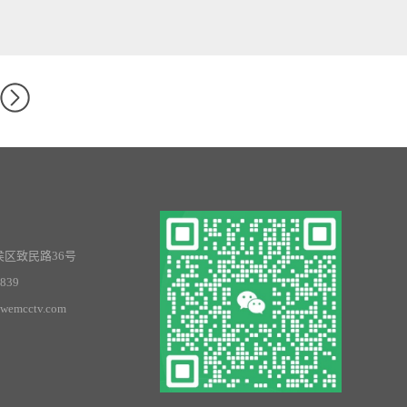
区致民路36号
2839
wemcctv.com