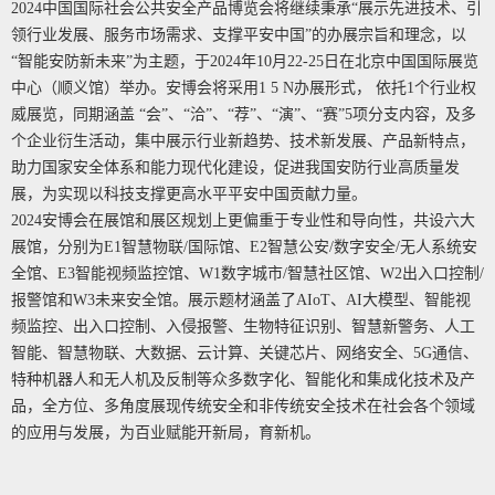
2024中国国际社会公共安全产品博览会将继续秉承“展示先进技术、引
领行业发展、服务市场需求、支撑平安中国”的办展宗旨和理念，以
“智能安防新未来”为主题，于2024年10月22-25日在北京中国国际展览
中心（顺义馆）举办。安博会将采用1 5 N办展形式， 依托1个行业权
威展览，同期涵盖 “会”、“洽”、“荐”、“演”、“赛”5项分支内容，及多
个企业衍生活动，集中展示行业新趋势、技术新发展、产品新特点，
助力国家安全体系和能力现代化建设，促进我国安防行业高质量发
展，为实现以科技支撑更高水平平安中国贡献力量。
2024安博会在展馆和展区规划上更偏重于专业性和导向性，共设六大
展馆，分别为E1智慧物联/国际馆、E2智慧公安/数字安全/无人系统安
全馆、E3智能视频监控馆、W1数字城市/智慧社区馆、W2出入口控制/
报警馆和W3未来安全馆。展示题材涵盖了AIoT、AI大模型、智能视
频监控、出入口控制、入侵报警、生物特征识别、智慧新警务、人工
智能、智慧物联、大数据、云计算、关键芯片、网络安全、5G通信、
特种机器人和无人机及反制等众多数字化、智能化和集成化技术及产
品，全方位、多角度展现传统安全和非传统安全技术在社会各个领域
的应用与发展，为百业赋能开新局，育新机。